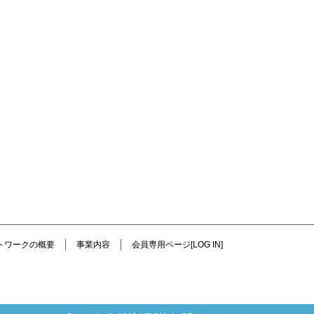
ットワークの概要
事業内容
会員専用ページ[LOG IN]